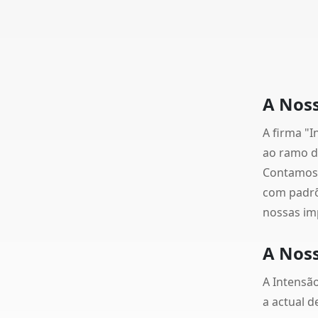
A Noss
A firma "I
ao ramo da
Contamos 
com padrõ
nossas im
A Nos
A Intensão
a actual 