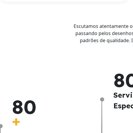
Escutamos atentamente os
passando pelos desenhos
padrões de qualidade. 
8
Serv
8
0
Espe
+