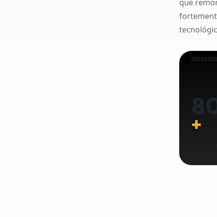
que remon
fortement
tecnológic
EXPERIÊ
8
+
Anos De 